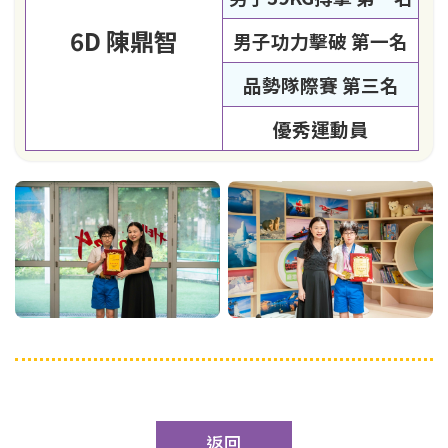
6D 陳鼎智
男子功力擊破 第一名
品勢隊際賽 第三名
優秀運動員
返回