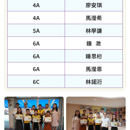
4A
廖安琪
4A
馬瀅希
5A
林學謙
6A
鍾 澂
6A
鍾思桁
6A
馬瀅恩
6C
林諾洐