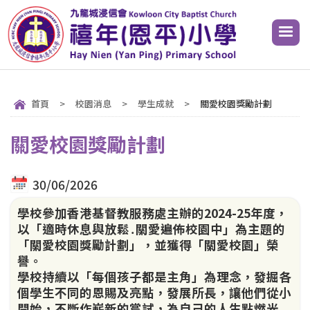
首頁
>
校園消息
>
學生成就
>
關愛校園獎勵計劃
關愛校園獎勵計劃
30/06/2026
學校參加香港基督教服務處主辦的2024-25年度，
以「適時休息與放鬆․關愛遍佈校園中」為主題的
「關愛校園獎勵計劃」，並獲得「關愛校園」榮
譽。
學校持續以「每個孩子都是主角」為理念，發掘各
個學生不同的恩賜及亮點，發展所長，讓他們從小
開始，不斷作嶄新的嘗試，為自己的人生點燃光