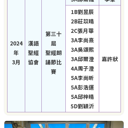
1B劉昱辰
2B莊苡晴
2C張月華
第三十
3A李尚熹
2024
漢語
屆
3A吳頌熙
年
聖經
聖經朗
3A邱爾澄
嘉許狀
3月
協會
誦節比
4A周子澄
賽
5A李尚昕
5A彭浩運
5A邱梓晴
5D劉穎沂