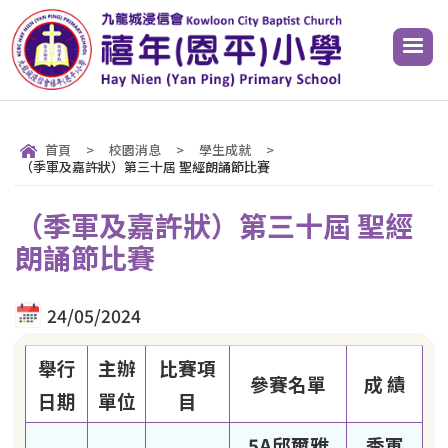
首頁
>
校園消息
>
學生成就
>
（季軍及嘉許狀）第三十屆 聖經朗誦節比賽
（季軍及嘉許狀）第三十屆 聖經
朗誦節比賽
24/05/2024
舉行
主辦
比賽項
參賽名單
成 績
日期
單位
目
5A邱爾雅
季軍