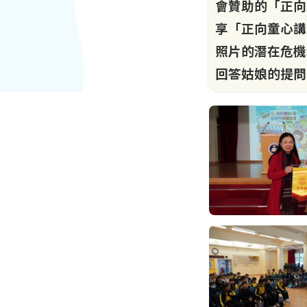
會贊助的「正向
享「正向童心講
照片的潛在危機
回答姑娘的提問