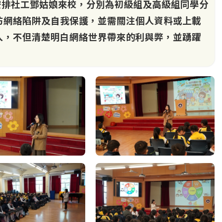
日安排社工鄧姑娘來校，分別為初級組及高級組同學分
防網絡陷阱及自我保護，並需關注個人資料或上載
入，不但清楚明白網絡世界帶來的利與弊，並踴躍