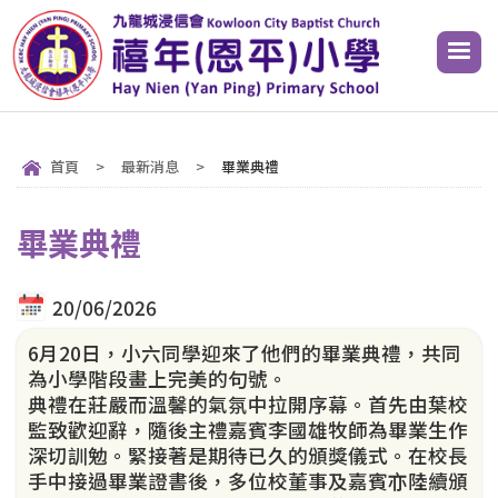
首頁
>
最新消息
>
畢業典禮
畢業典禮
20/06/2026
6月20日，小六同學迎來了他們的畢業典禮，共同
為小學階段畫上完美的句號。
典禮在莊嚴而溫馨的氣氛中拉開序幕。首先由葉校
監致歡迎辭，隨後主禮嘉賓李國雄牧師為畢業生作
深切訓勉。緊接著是期待已久的頒獎儀式。在校長
手中接過畢業證書後，多位校董事及嘉賓亦陸續頒