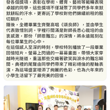
發各個獎項，表彰在學術、體育、藝術等範疇表現
卓越的同學。這些獎項不僅凝聚了同學們多年來默
默耕耘的汗水，更寄託了學校對他們錦繡前程的殷
切期許。
隨後，全體畢業生齊聲高唱《頌良師》，並由學生
代表致惜別詞。字裡行間滿是對師長悉心栽培的由
衷感激，那份「師恩難忘」的深情，將永遠銘刻在
每位畢業生的心中。
在這個感人至深的時刻，學校特別播放了一段畢業
回憶短片。螢幕上閃過的一幕幕畫面，帶領大家穿
越時光隧道，重溫那些交織著歡笑與淚水的難忘瞬
間。典禮的尾聲由同學們帶來了精彩絕倫的壓軸表
演，為這場盛宴增添了絢麗的色彩，也為六年來的
小學生活留下了最完美的回憶。