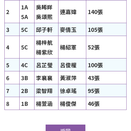
1A
吳睎眻
2
連嘉媁
140張
5A
吳頌熙
3
5C
邱子軒
麥倩玉
105張
楊梓航
4
5C
楊紹軍
52張
楊紫欣
5
4C
呂芷瑩
呂俊權
100張
6
3B
李襄襄
黃淑萍
43張
7
2B
梁智翔
徐卓瑤
95張
8
1B
楊萱涵
楊俊傑
46張
返回