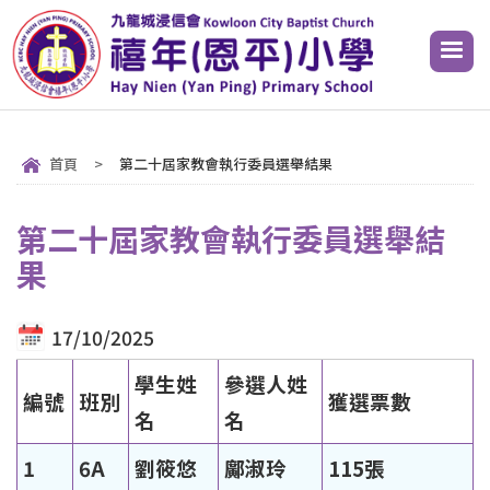
首頁
>
第二十屆家教會執行委員選舉結果
第二十屆家教會執行委員選舉結
果
17/10/2025
學生姓
參選人姓
編號
班別
獲選票數
名
名
1
6A
劉筱悠
鄺淑玲
115張