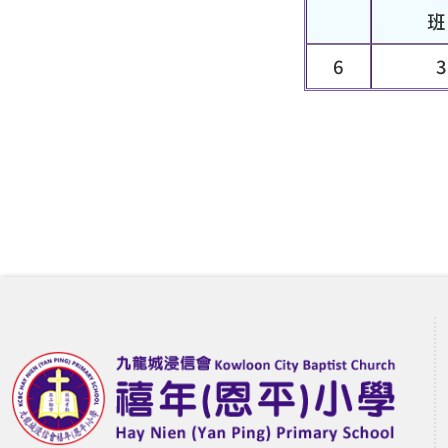
班
6
3