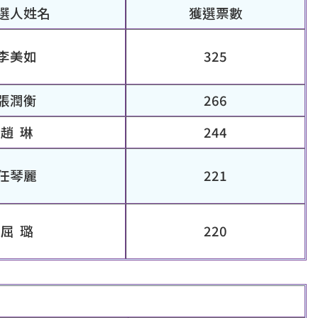
選人姓名
獲選票數
李美如
325
張潤衡
266
趙 琳
244
任琴麗
221
屈 璐
220