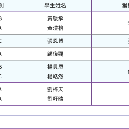
別
學生姓名
獲
B
黃駿承
A
黃澧棓
C
張恩博
A
顧復觀
B
楊貝恩
C
楊皓然
A
劉梓天
A
劉籽晴