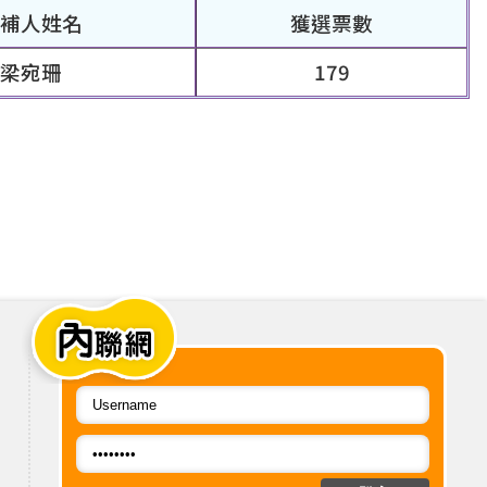
候補人姓名
獲選票數
梁宛珊
179