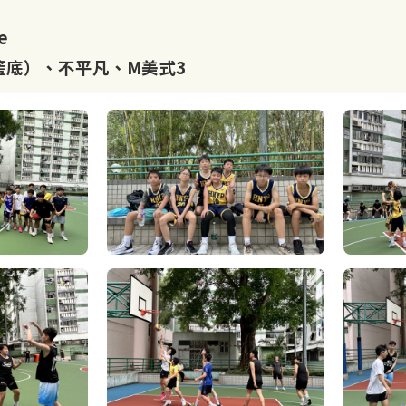
e
籃底）、不平凡、M美式3