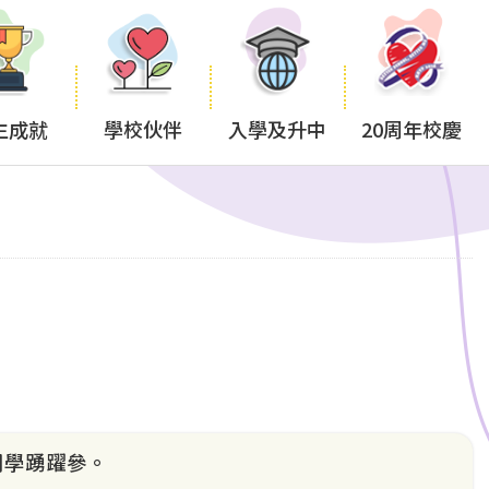
生成就
學校伙伴
入學及升中
20周年校慶
同學踴躍參。