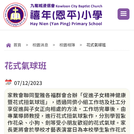
首頁
>
校園消息
>
校園相簿
>
花式氣球班
花式氣球班
07/12/2023
家教會聯同聖雅各福群會合辦「促進子女精神健康
暨花式扭氣球班」，透過同儕小組工作坊及社工分
享促進與子女正向相處的方法。工作坊完畢後，由
專業導師教授，進行花式扭氣球紮作，分別學習紮
作花朵、小狗、劍等受小朋友歡迎的花式氣球。家
長更將會於學校才藝表演當日為本校學生紮作花式