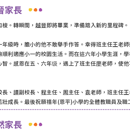
晉家長
如梭。轉瞬間，
越晉
即將畢業，準備踏入新的里程碑。
一年級時，膽小的他不敢舉手作答。幸得班主任
王
老師
夠順利適應小一的校園生活。而在這六年小學生涯，學
心智。感恩在五、六年级，遇上了班主任
廖
老師，使他
校長、
譚
副校長、
程
主任、
周
主任、
袁
老師，班主任
王
茁壯成長。最後祝願禧年(恩平)小學的全體教職員及職
然家長