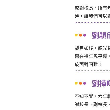
感謝校長、所有
通，讓我們可以
劉穎
歲月如梭，韶光
恩在禧年恩平裏
於面對困難！
劉樺
不知不覺，六年
謝校長、副校長