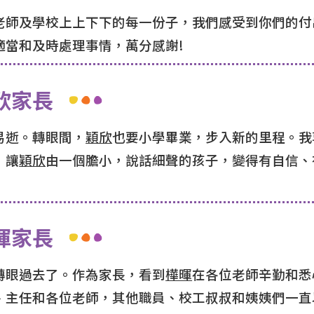
老師及學校上上下下的每一份子，我們感受到你們的付
適當和及時處理事情，萬分感謝!
欣家長
易逝。轉眼間，
穎欣
也要小學畢業，步入新的里程。我
，讓
穎欣
由一個膽小，說話細聲的孩子，變得有自信、
暉家長
轉眼過去了。作為家長，看到
樺暉
在各位老師辛勤和悉
、主任和各位老師，其他職員、校工叔叔和姨姨們一直