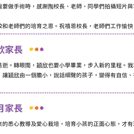
需要做手術時，感謝
陶
校長、老師、同學們拍攝短片與
校和老師們的培育之恩。祝禧恩校長，老師們工作愉快
欣家長
易逝。轉眼間，
穎欣
也要小學畢業，步入新的里程。我
，讓
穎欣
由一個膽小，說話細聲的孩子，變得有自信、
月家長
來的悉心教導及愛心栽培，培育小孩的正面心態，才有