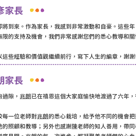
彥家長
即將到來。作為家長，我感到非常激動和自豪。這些年
無限的支持及機會，我們非常感謝您們的悉心教導和關
以這些經驗和價值觀繼續前行，寫下人生的編章，謝謝
朗家長
駒過隙，
兆朗
已在禧恩這個大家庭愉快地渡過了六年，
校每一位老師對
兆朗
的悉心栽培，給予他不同的機會把
他的照顧和教導；另外也感謝
陳
老師的知人善用，帶同
增廣見聞。
兆朗
的每一次進步，都凝聚着老師們的心血