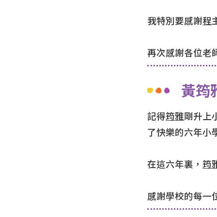
我特別要感謝
程
再次感謝各位老
黃筠
記得
筠雅
剛升上
了快樂的六年小
在這六年裏，
筠
感謝學校的每一