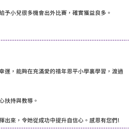
給予小兒很多機會出外比賽，確實獲益良多。
幸運，能夠在充滿愛的禧年恩平小學裏學習，渡過
心扶持與教導。
揮出來，令她從成功中提升自信心。感恩有您們!