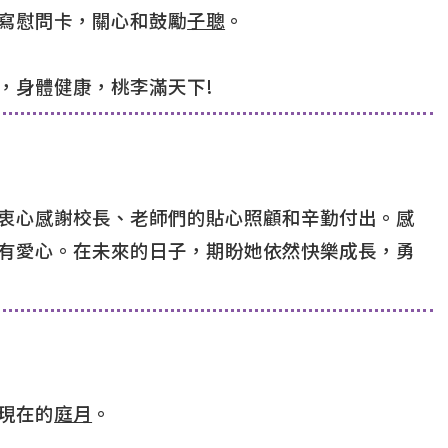
寫慰問卡，關心和鼓勵
子聰
。
，身體健康，桃李滿天下!
衷心感謝校長、老師們的貼心照顧和辛勤付出。感
有愛心。在未來的日子，期盼她依然快樂成長，勇
現在的
庭月
。