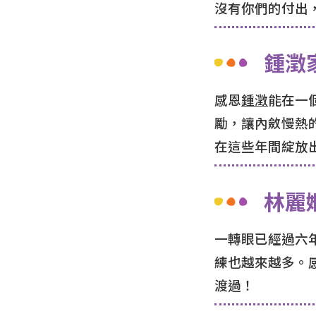
沒有你們的付出
鍾澂
感恩
鍾澂
能在一
勵，讓內斂慢熱
在這些年間綻放
林麗
一轉眼已經過六
練也越來越多。
渡過！