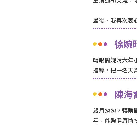
最後，我再次衷
徐婉
轉眼間
婉晴
六年
指導，把一名天
陳海
歲月匆匆，轉瞬
年，能夠健康愉