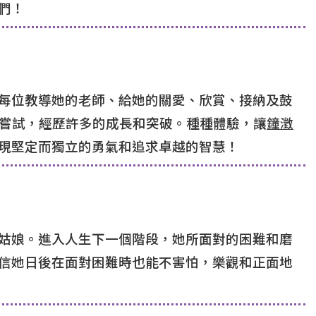
們！
每位教導她的老師、給她的關愛、欣賞、接納及鼓
嘗試，經歷許多的成長和突破。種種體驗，讓
鐘澂
現堅定而獨立的勇氣和追求卓越的智慧！
姑娘。進入人生下一個階段，她所面對的困難和磨
信她日後在面對困難時也能不害怕，樂觀和正面地