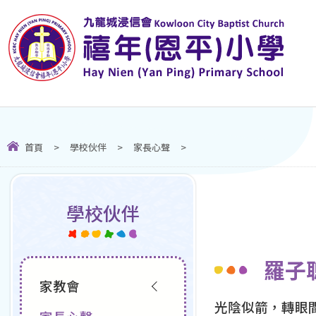
首頁
>
學校伙伴
>
家長心聲
>
學校伙伴
羅子
家教會
光陰似箭，轉眼