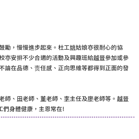
鼓勵，慢慢進步起來。杜工
姚
姑娘亦很耐心的協
校亦安排不少合適的活動及興趣班給
越晉
參加或參
不論在品德、责任感、正向思維等都得到正面的發
老師、
田
老師、
董
老師、
李
主任及
廖
老師等。
越晉
工們身體健康，主恩常在!