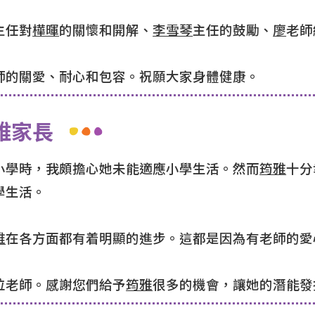
主任對
樺暉
的關懷和開解、
李雪琴
主任的鼓勵、
廖
老師
師的關愛、耐心和包容。祝願大家身體健康。
雅家長
小學時，我頗擔心她未能適應小學生活。然而
筠雅
十分
學生活。
雅
在各方面都有着明顯的進步。這都是因為有老師的愛
位老師。感謝您們給予
筠雅
很多的機會，讓她的潛能發