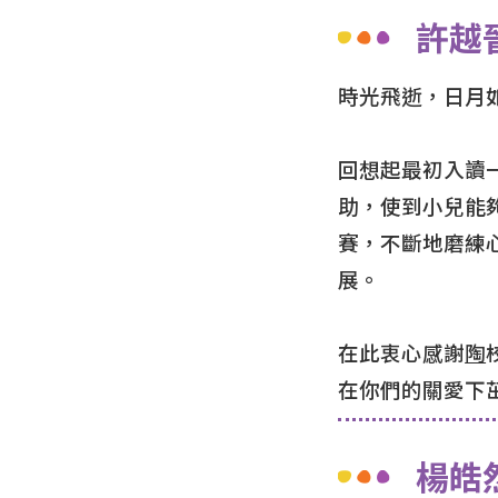
許越
時光飛逝，日月
回想起最初入讀
助，使到小兒能
賽，不斷地磨練
展。
在此衷心感謝
陶
在你們的關愛下
楊皓