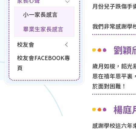
家長心聲
月份兒子跌傷手
小一家長感言
我們非常感謝學
畢業生家長感言
校友會
劉穎
校友會FACEBOOK專
歲月如梭，韶光
頁
恩在禧年恩平裏
於面對困難！
楊庭
感謝學校這六年